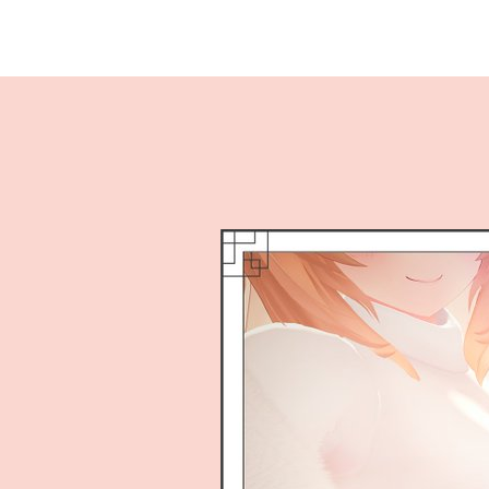
内
容
を
ス
キ
ッ
プ