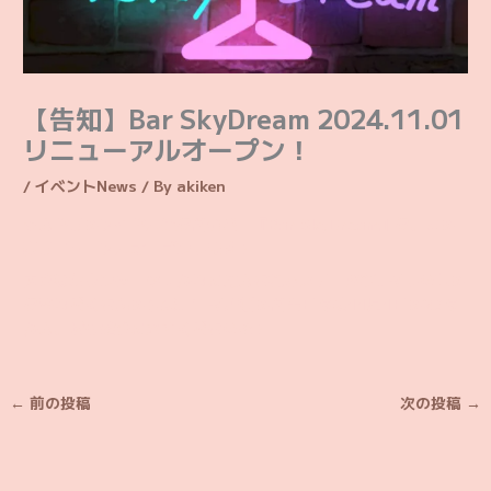
【告知】Bar SkyDream 2024.11.01
リニューアルオープン！
/
イベントNews
/ By
akiken
そらドリのアイドル達が営むバー『Bar SkyDream』が、この
度リニューアルオープンします！
大きなカウンターや明かりに照らされるステージ等…新しいもの
が盛りだくさんの予感…？ 新店舗の営業日時は11月1日の23時
から、ぜひ遊びに来てくださいね！
←
前の投稿
次の投稿
→